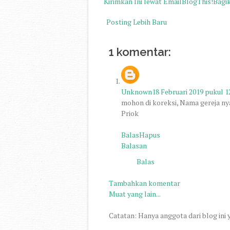
Kirimkan Ini lewat Email
BlogThis!
Bagi
Posting Lebih Baru
1 komentar:
Unknown
18 Februari 2019 pukul 1
mohon di koreksi, Nama gereja nya
Priok
Balas
Hapus
Balasan
Balas
Tambahkan komentar
Muat yang lain...
Catatan: Hanya anggota dari blog ini