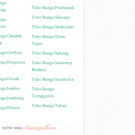
nga
Toko Bunga Pontianak
ngi
Toko Bunga Sidoarjo
nga
oso
Toko Bunga Situbondo
nga Cibadak
Toko Bunga Slawi
i
Tegal
nga Cirebon
Toko Bunga Subang
nga Denpasar
Toko Bunga Sumenep
Madura
nga Gresik
Toko Bunga Surakarta
nga Jember
Toko Bunga
Trenggalek
nga Jombang
Toko Bunga Tuban
nga Klaten
diunggulkan
ENTRI YANG