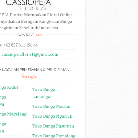
EIA Florist Merupakan Floral Online
nyediakan Beragam Rangkaian Bunga
ngiriman Keseluruh Indonesia
us
CONTACT
:
+62 857 811 156 44
:
cassiopeiaflorist@gmail.com
A LAYANAN PEMESANAN & PENGIRIMAN
bunga
ga Kediri
Toko Bunga
Lamongan
nga
wa
Toko Bunga Madiun
nga Magelang
Toko Bunga Nganjuk
nga
Toko Bunga Pasuruan
an
Toko Bunga Pemalang