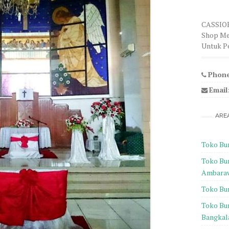
CASSIOP
Shop Me
Untuk Pe
Phone
Email
ARE
Toko Bun
Toko Bu
Ambara
Toko Bu
Toko Bu
Bangkal